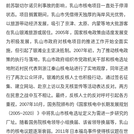
前苏联切尔诺贝利事故的影响，乳山市核电项目一直处于停滞
状态。项目搁置期间，乳山市凭借得天独厚的海岸风光优势，
以旅游带动经济发展，吸引了京津、太原、内蒙等地大批游客
在乳山银滩旅游或居住。2005年，国家核电政策由适度发展变
为积极发展，乳山市政府对核电项目的推进工作开始全面实
施，但引起了银滩业主坚决抵制。2007年初，为了推动核电政
策的执行与落地，乳山市政府组织市党政机关干部和核电选址
地附近村民代表到浙江秦山核电站进行了实地观摩，同年还进
行了两次公众环评。银滩的反核人士也积极行动，通过签名征
集、建立网站、赴京上访以及无核宣传等活动表达反对。两方
在民意之战中互不相让。最终，反核人士的反对呼吁引起各方
重视，2007年10月，国务院颁布的《国家核电中长期发展规划
（2005~2020）》中将乳山市核电选址定义为需进一步研究的
厂址。随着国务院核电领导小组换届、该省领导换届等，乳山
市的核电议题逐渐衰弱。2011年日本福岛事件使得核议题在世