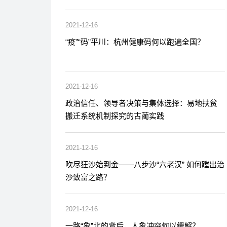
2021-12-16
“疫”“码”平川：杭州健康码何以跑遍全国？
2021-12-16
政治信任、领导者决策与集体选择：易地扶贫
搬迁系统机制探究的古蔺实践
2021-12-16
吹尽狂沙始到金——八步沙“六老汉” 如何蹚出治
沙致富之路？
2021-12-16
一路“象”北的背后，人象冲突何以缓解？