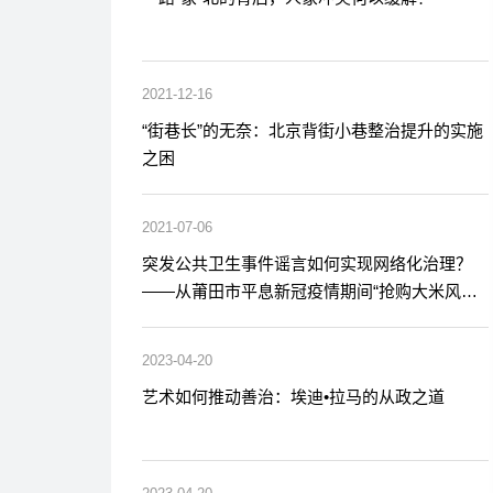
2021-12-16
“街巷长”的无奈：北京背街小巷整治提升的实施
之困
2021-07-06
突发公共卫生事件谣言如何实现网络化治理？
——从莆田市平息新冠疫情期间“抢购大米风波”
说开去
2023-04-20
艺术如何推动善治：埃迪•拉马的从政之道