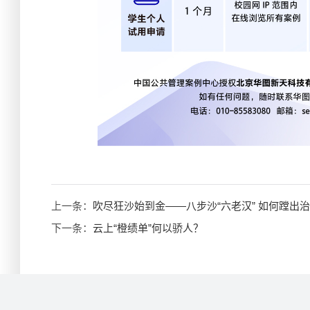
上一条：
吹尽狂沙始到金——八步沙“六老汉” 如何蹚出
下一条：
云上“橙绩单”何以骄人？