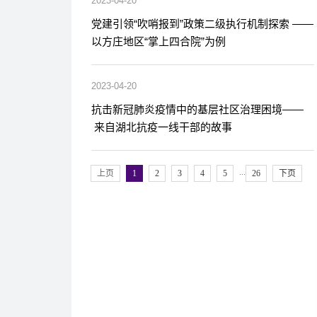
2023-04-20
党建引领“吹哨报到”政策二级执行机制探索 ——
以方庄地区“掌上四合院”为例
2023-04-20
抗击新冠肺炎疫情中的基层社区治理困境——
 来自湖北抗疫一线干部的故事
...
上页
1
2
3
4
5
26
下页