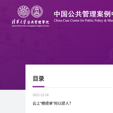
目录
2021-12-16
云上“橙绩单”何以骄人？